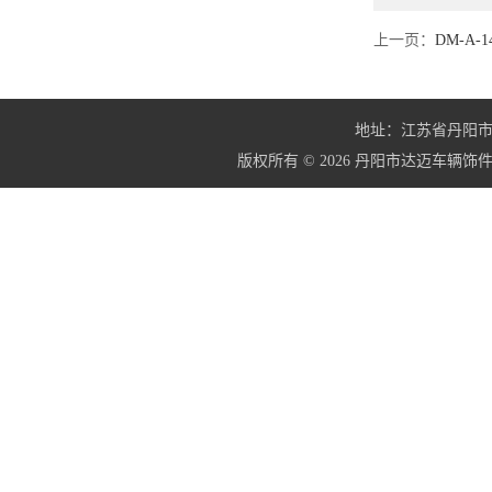
上一页：
DM-A-
地址：江苏省丹阳市界牌镇
版权所有 © 2026 丹阳市达迈车辆饰