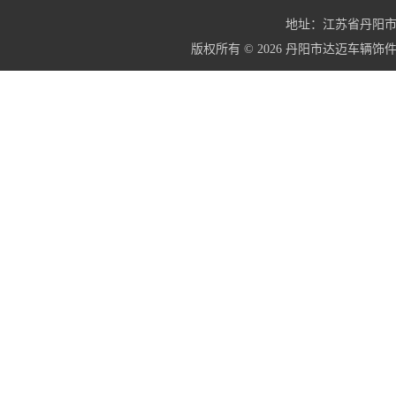
地址：江苏省丹阳市界牌镇
版权所有 © 2026 丹阳市达迈车辆饰